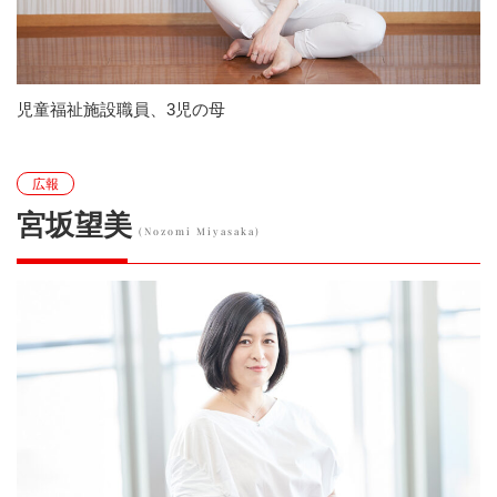
児童福祉施設職員、3児の母
広報
宮坂望美
(Nozomi Miyasaka)