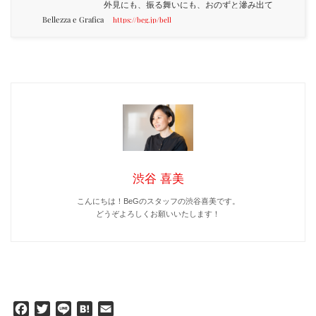
外見にも、振る舞いにも、おのずと滲み出て
Bellezza e Grafica
くるものです。“生きているだけで美しい”
https://beg.jp/bell
それもまた事実だと思います。しかし、世の
中には様々な、美しくない物事もあります。
そうしたものに遭遇したときに、いかに美し
さを意識し、美しく振る舞えるか。美しさと
は、そうした選択の...
渋谷 喜美
こんにちは！BeGのスタッフの渋谷喜美です。
どうぞよろしくお願いいたします！
Facebook
Twitter
Line
Hatena
Email