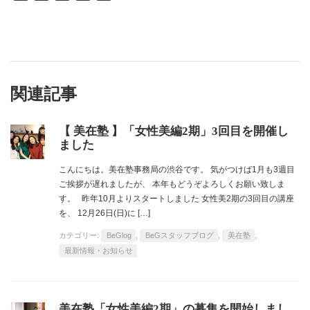
関連記事
【 美在塾 】「女性美編2期」3回目を開催し
ました
こんにちは。美在塾事務局の渋谷です。 気がつけば1月も3週目
ご挨拶が遅れましたが、 本年もどうぞよろしくお願い致しま
す。 昨年10月よりスタートしました 女性美2期の3回目の講座
を、 12月26日(日)に […]
カテゴリー:
BeGlog
,
BeGスタッフブログ
,
美在塾
,
最新情報・お知らせ
美在塾「女性美編2期」の募集を開始しまし