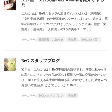
た
こんにちは。BeGスタッフの渋谷です。 いよいよ【美在塾】
「女性美編第2期」の一般募集がスタートしました。 皆さま、募
集の詳細はチェックいただけましたでしょうか？ 美在塾は「女
性美」「生命美」「人間美」の3つの美をテーマ […]
カテゴリー:
最新情報・お知らせ
,
美在塾
,
Bellezza（美）
BeG スタッフブログ
皆さま、こんにちは！ BeG事務局の渋谷です。 季節は秋から冬
の寒さになりましたね 私が暮らす横浜も一気に空気が冷たくな
り、 遠くに見える富士山の山頂も真っ白になりました 皆さんの
お住いの場所はいかがでしょうか？ BeG […]
カテゴリー:
BeGスタッフブログ
,
美在塾