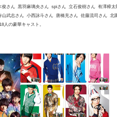
俊さん 黒羽麻璃央さん spiさん 立石俊樹さん 有澤樟
寺山武志さん 小西詠斗さん 唐橋充さん 佐藤流司さん 北
18人の豪華キャスト。