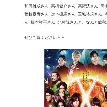
和田雅成さん 高橋健介さん 高野洸さん 髙木
荒牧慶彦さん 定本楓馬さん 玉城裕規さん 
ん 橋本祥平さん 北村諒さんと、なんと総勢
ぜひご覧ください＾＾