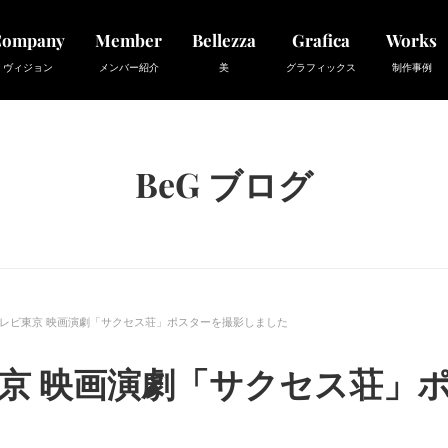
Company
Member
Bellezza
Grafica
Works
ヴィジョン
メンバー紹介
美
グラフィックス
制作事例
BeG ブログ
レビ東京 映画演劇「サクセス荘」ポスターを撮影しました
京 映画演劇「サクセス荘」