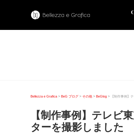
>
>
>
>
Bellezza e Grafica
BeG ブログ
その他
BeGlog
【制作事例】テ
【制作事例】テレビ東
ターを撮影しました