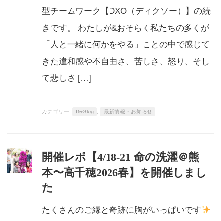
型チームワーク【DXO（ディクソー）】の続
きです。 わたしが&おそらく私たちの多くが
「人と一緒に何かをやる」ことの中で感じて
きた違和感や不自由さ、苦しさ、怒り、そし
て悲しさ […]
カテゴリー:
BeGlog
,
最新情報・お知らせ
開催レポ【4/18-21 命の洗濯＠熊
本〜高千穂2026春】を開催しまし
た
たくさんのご縁と奇跡に胸がいっぱいです